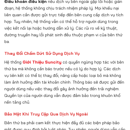
Điều khoản điều kiện
nếu dịch vụ bên ngoài gặp lỗi hoặc gián
đoạn, hệ thống không chịu trách nhiệm pháp lý. Mọi khiếu nại
liên quan cần được gửi trực tiếp đến bên cung cấp dịch vụ tích
hợp. Tuy nhiên, hệ thống vẫn có thể hỗ trợ người dùng trong
việc kết nối lại hoặc hướng dẫn xử lý. Các rủi ro về kỹ thuật,
đường truyền hay lỗi phát sinh đều thuộc phạm vi của bên thứ
ba.
Thay Đổi Chấm Dứt Sử Dụng Dịch Vụ
Hệ thống
Giới Thiệu Suncity
có quyền ngừng hợp tác với bên
thứ ba mà không cần báo trước nếu có lý do hợp lý. Các dịch
vụ liên kết có thể bị thay đổi, nâng cấp hoặc loại bỏ mà không
làm ảnh hưởng đến tài khoản chính. Thông báo sẽ được gửi đến
người dùng nếu việc thay đổi gây ảnh hưởng đến trải nghiệm.
Quyền lợi của người dùng vẫn được đảm bảo trong khuôn khổ
nền tảng chủ.
Bảo Mật Khi Truy Cập Qua Dịch Vụ Ngoài
Bên thứ ba phải cam kết thực hiện đầy đủ các biện pháp bảo
mật được quy định bởi luật pháp. Tuy nhiên, người dùng vẫn cần