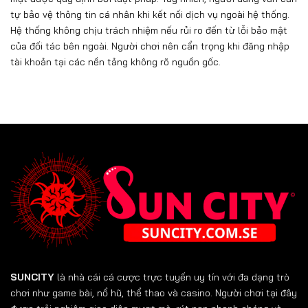
tự bảo vệ thông tin cá nhân khi kết nối dịch vụ ngoài hệ thống.
Hệ thống không chịu trách nhiệm nếu rủi ro đến từ lỗi bảo mật
của đối tác bên ngoài. Người chơi nên cẩn trọng khi đăng nhập
tài khoản tại các nền tảng không rõ nguồn gốc.
SUNCITY
là nhà cái cá cược trực tuyến uy tín với đa dạng trò
chơi như game bài, nổ hũ, thể thao và casino. Người chơi tại đây