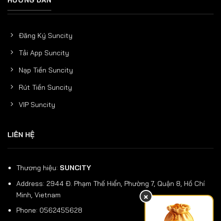
HƯỚNG DẪN
Đăng Ký Suncity
Tải App Suncity
Nạp Tiền Suncity
Rút Tiền Suncity
VIP Suncity
LIÊN HỆ
Thương hiệu:
SUNCITY
Address: 2944 Đ. Phạm Thế Hiển, Phường 7, Quận 8, Hồ Chí
Minh, Vietnam
×
Phone: 0562455628