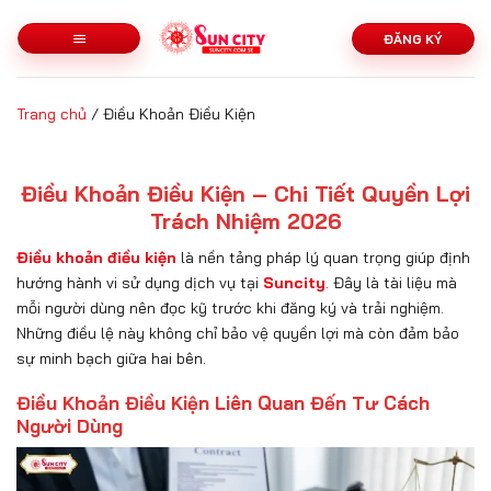
Bỏ
qua
ĐĂNG KÝ
nội
dung
Trang chủ
/
Điều Khoản Điều Kiện
Điều Khoản Điều Kiện – Chi Tiết Quyền Lợi
Trách Nhiệm 2026
Điều khoản điều kiện
là nền tảng pháp lý quan trọng giúp định
hướng hành vi sử dụng dịch vụ tại
Suncity
. Đây là tài liệu mà
mỗi người dùng nên đọc kỹ trước khi đăng ký và trải nghiệm.
Những điều lệ này không chỉ bảo vệ quyền lợi mà còn đảm bảo
sự minh bạch giữa hai bên.
Điều Khoản Điều Kiện Liên Quan Đến Tư Cách
Người Dùng